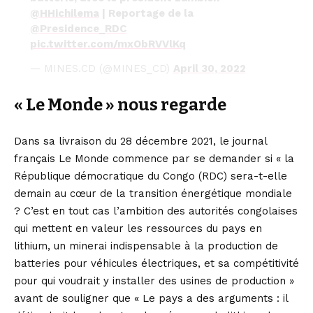
@HHichilema
| Reportage de la
@Presidence_RDC
pic.twitter.com/mxObRVVlKq
— MINES.CD (@MINES_CD)
April 30, 2022
« Le Monde » nous regarde
Dans sa livraison du 28 décembre 2021, le journal
français Le Monde commence par se demander si « la
République démocratique du Congo (RDC) sera-t-elle
demain au cœur de la transition énergétique mondiale
? C’est en tout cas l’ambition des autorités congolaises
qui mettent en valeur les ressources du pays en
lithium, un minerai indispensable à la production de
batteries pour véhicules électriques, et sa compétitivité
pour qui voudrait y installer des usines de production »
avant de souligner que « Le pays a des arguments : il