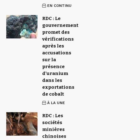
EN CONTINU
RDC : Le
gouvernement
promet des
vérifications
après les
accusations
sur la
présence
d’uranium
dans les
exportations
de cobalt
À LA UNE
RDC : Les
sociétés
minières
chinoises