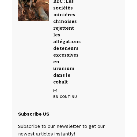
RDC : Les
sociétés
minières
chinoises
rejettent
les
allégations
de teneurs
excessives
en
uranium
dans le
cobalt
EN CONTINU
Subscribe US
Subscribe to our newsletter to get our
newest articles instantly!