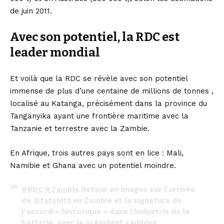
de juin 2011.
Avec son potentiel, la RDC est
leader mondial
Et voilà que la RDC se révèle avec son potentiel
immense de plus d’une centaine de millions de tonnes ,
localisé au Katanga, précisément dans la province du
Tanganyika ayant une frontière maritime avec la
Tanzanie et terrestre avec la Zambie.
En Afrique, trois autres pays sont en lice : Mali,
Namibie et Ghana avec un potentiel moindre.
#RDC
#Zambie
Retour en images sur l'arrivée
de
@fatshi13
en Zambie et la signature de
l'accord « historique » dans l'industrie de la
batterie, avec le président zambien