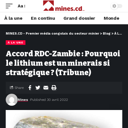
Aa
À la une
En continu
Grand dossier
Monde
MINES.CD - Premier média congolais du secteur minier
>
Blog
>
À LA UNE
À LA UNE
Accord RDC-Zambie : Pourquoi
le lithium est un minerais si
stratégique ? (Tribune)
Share
Mines
Published 30 avril 2022