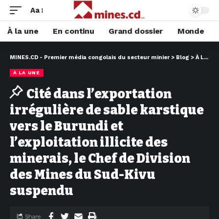
Aa
À la une
En continu
Grand dossier
Monde
MINES.CD - Premier média congolais du secteur minier
>
Blog
>
À LA UNE
À LA UNE
Cité dans l’exportation
irrégulière de sable karstique
vers le Burundi et
l’exploitation illicite des
minerais, le Chef de Division
des Mines du Sud-Kivu
suspendu
Share