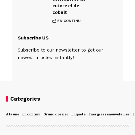
cuivre et de
cobalt
EN CONTINU
Subscribe US
Subscribe to our newsletter to get our
newest articles instantly!
Categories
A la une
En continu
Grand dossier
Enquête
Energies renouvelables
L