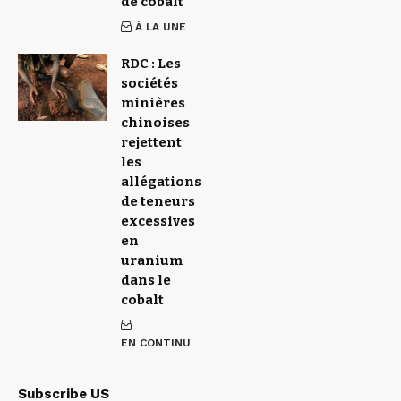
de cobalt
À LA UNE
RDC : Les
sociétés
minières
chinoises
rejettent
les
allégations
de teneurs
excessives
en
uranium
dans le
cobalt
EN CONTINU
Subscribe US