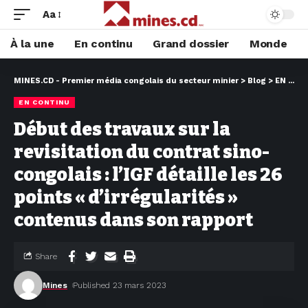
Aa
À la une
En continu
Grand dossier
Monde
MINES.CD - Premier média congolais du secteur minier
>
Blog
>
EN CONTINU
EN CONTINU
Début des travaux sur la
revisitation du contrat sino-
congolais : l’IGF détaille les 26
points « d’irrégularités »
contenus dans son rapport
Share
Mines
Published 23 mars 2023