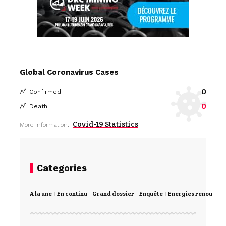
Global Coronavirus Cases
0
Confirmed
0
Death
Covid-19 Statistics
More Information:
Categories
A la une
En continu
Grand dossier
Enquête
Energies renouvela