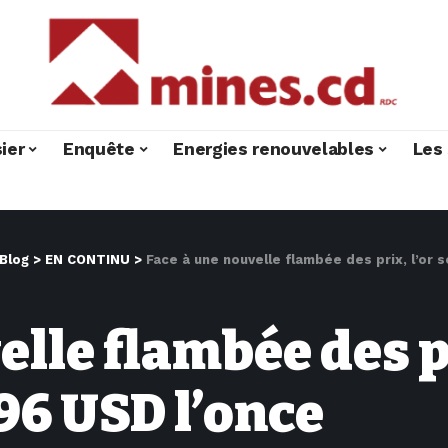
ier
Enquête
Energies renouvelables
Les 
Blog
>
EN CONTINU
>
Face à une nouvelle flambée des prix, l’or 
lle flambée des pr
,96 USD l’once