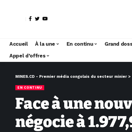
Accueil
À la une
En continu
Grand doss
Appel d’offres
MINES.CD - Premier média congolais du secteur minier
>
EN CONTINU
Face à une nouve
négocie à 1.977