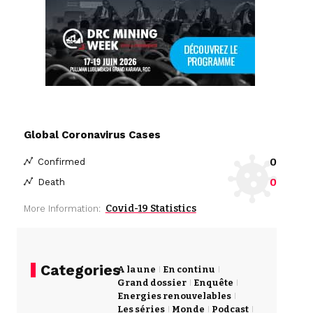
Global Coronavirus Cases
0
Confirmed
0
Death
Covid-19 Statistics
More Information:
Categories
A la une
En continu
Grand dossier
Enquête
Energies renouvelables
Les séries
Monde
Podcast