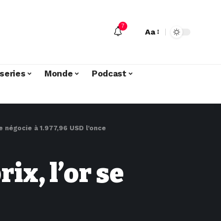
7
Aa
series
Monde
Podcast
se négocie à 1.977,96 USD l’once
ix, l’or se