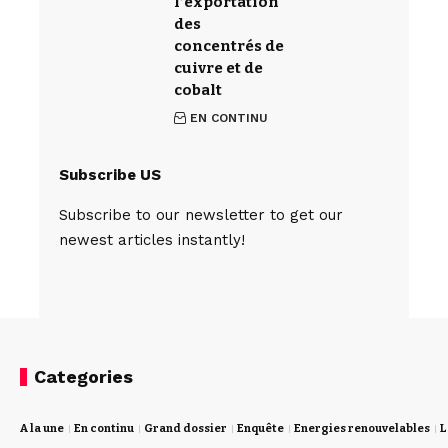
l’exportation
des
concentrés de
cuivre et de
cobalt
EN CONTINU
Subscribe US
Subscribe to our newsletter to get our
newest articles instantly!
Categories
A la une
En continu
Grand dossier
Enquête
Energies renouvelables
L