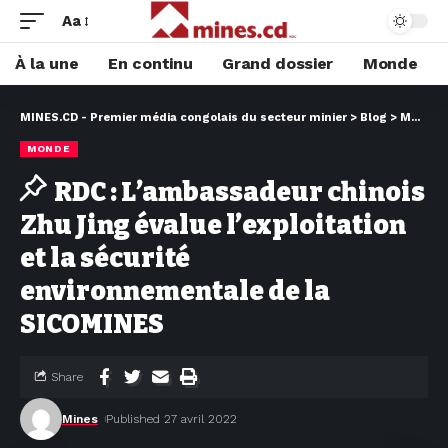
Aa
À la une
En continu
Grand dossier
Monde
MINES.CD - Premier média congolais du secteur minier
>
Blog
>
MONDE
MONDE
RDC : L’ambassadeur chinois
Zhu Jing évalue l’exploitation
et la sécurité
environnementale de la
SICOMINES
Share
Mines
Published 27 avril 2022