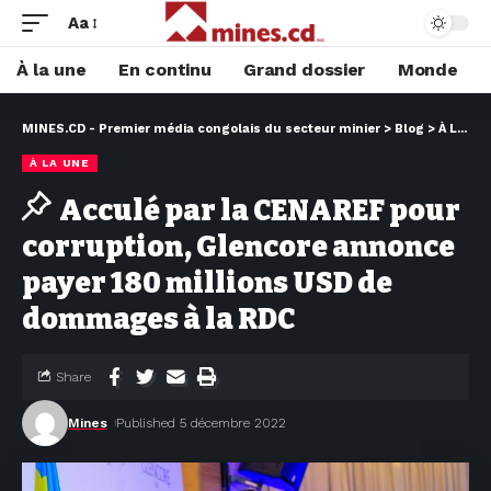
Aa
À la une
En continu
Grand dossier
Monde
MINES.CD - Premier média congolais du secteur minier
>
Blog
>
À LA UNE
À LA UNE
Acculé par la CENAREF pour
corruption, Glencore annonce
payer 180 millions USD de
dommages à la RDC
Share
Mines
Published 5 décembre 2022