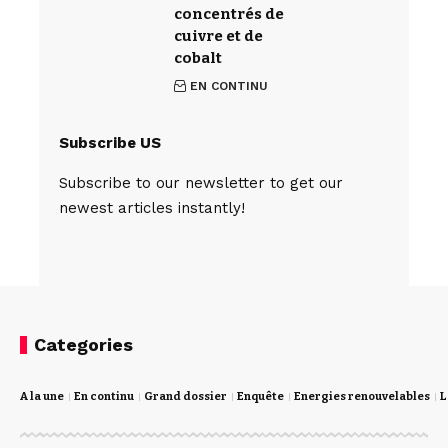
concentrés de
cuivre et de
cobalt
EN CONTINU
Subscribe US
Subscribe to our newsletter to get our
newest articles instantly!
Categories
A la une
En continu
Grand dossier
Enquête
Energies renouvelables
L