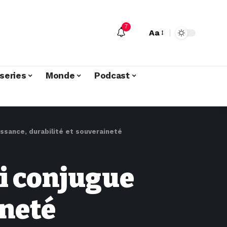
7
Aa
series
Monde
Podcast
uissance, durabilité et souveraineté
ui conjugue
ineté