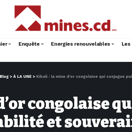
ier
Enquête
Energies renouvelables
Les 
Blog
>
À LA UNE
>
Kibali : la mine d’or congolaise qui conjugue p
 d’or congolaise q
bilité et souvera