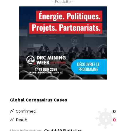
- Publicite -
Global Coronavirus Cases
0
Confirmed
0
Death
Covid-19 Statistics
More Information: