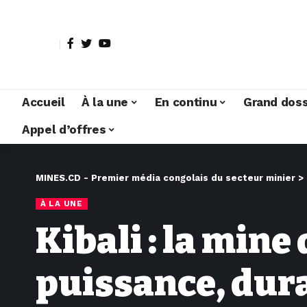
Accueil
À la une
En continu
Grand doss
Appel d’offres
MINES.CD - Premier média congolais du secteur minier
>
À LA UNE
Kibali : la mine
puissance, dura