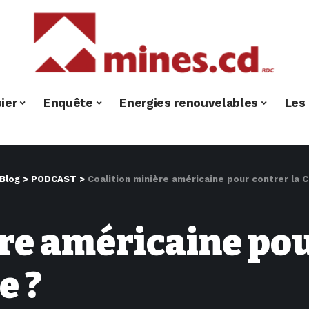
ier
Enquête
Energies renouvelables
Les 
Blog
>
PODCAST
>
Coalition minière américaine pour contrer la C
re américaine pou
e ?