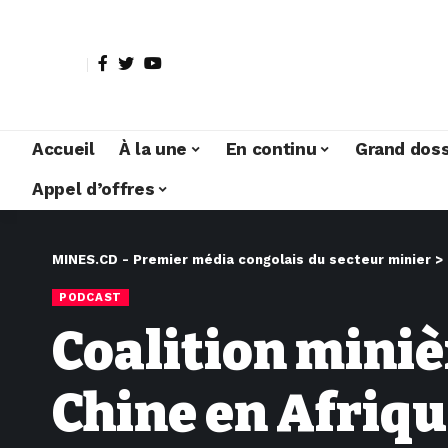
Accueil
À la une
En continu
Grand doss
Appel d’offres
MINES.CD - Premier média congolais du secteur minier
>
PODCAST
Coalition miniè
Chine en Afriqu