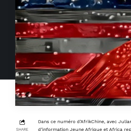
Dans ce numéro d’AfrikChine, avec Julia
d’information Jeune Afrique et Africa rep
SHARE