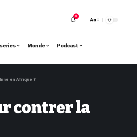
8
Aa
series
Monde
Podcast
hine en Afrique ?
r contrer la