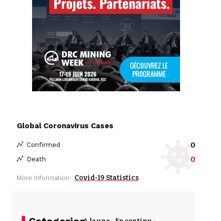
Global Coronavirus Cases
0
Confirmed
0
Death
Covid-19 Statistics
More Information:
A la une
En continu