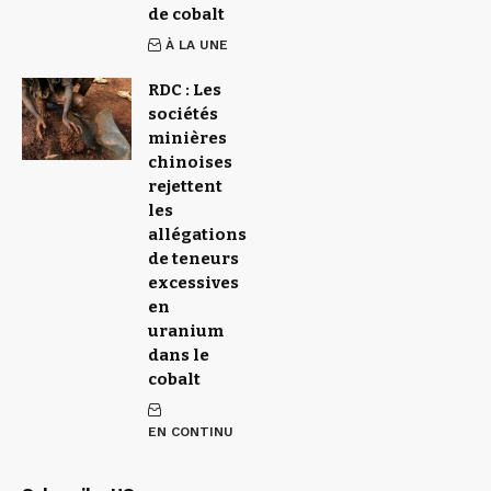
de cobalt
À LA UNE
RDC : Les
sociétés
minières
chinoises
rejettent
les
allégations
de teneurs
excessives
en
uranium
dans le
cobalt
EN CONTINU