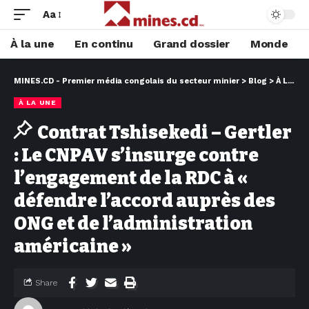
Aa
À la une
En continu
Grand dossier
Monde
MINES.CD - Premier média congolais du secteur minier
>
Blog
>
À LA UNE
À LA UNE
Contrat Tshisekedi – Gertler
: Le CNPAV s’insurge contre
l’engagement de la RDC à «
défendre l’accord auprès des
ONG et de l’administration
américaine »
Share