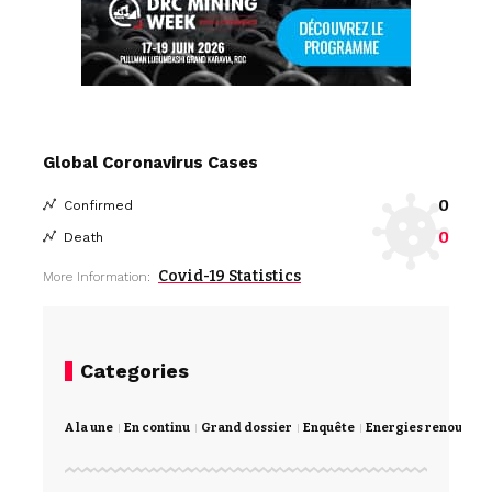
Global Coronavirus Cases
0
Confirmed
0
Death
Covid-19 Statistics
More Information:
Categories
A la une
En continu
Grand dossier
Enquête
Energies renouvela