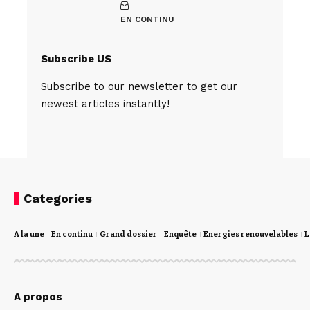
EN CONTINU
Subscribe US
Subscribe to our newsletter to get our
newest articles instantly!
Categories
A la une
En continu
Grand dossier
Enquête
Energies renouvelables
L
A propos