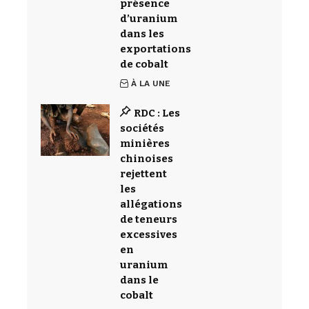
présence
d’uranium
dans les
exportations
de cobalt
À LA UNE
RDC : Les
sociétés
minières
chinoises
rejettent
les
allégations
de teneurs
excessives
en
uranium
dans le
cobalt