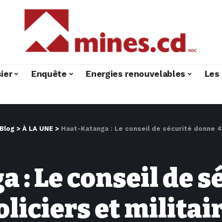
ier
Enquête
Energies renouvelables
Les 
Blog
>
À LA UNE
>
Haut-Katanga : Le conseil de sécurité donne 48h à tous l
 : Le conseil de s
oliciers et militai