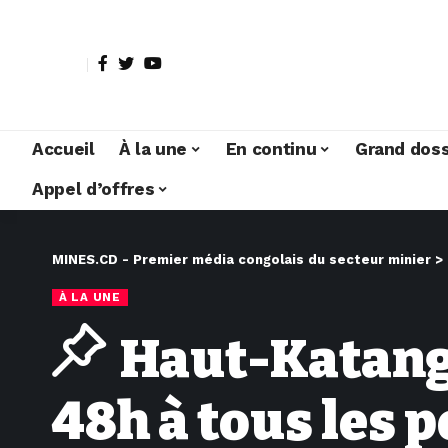
Accueil
À la une
En continu
Grand doss
Appel d’offres
MINES.CD - Premier média congolais du secteur minier
>
À LA UNE
Haut-Katanga
48h à tous les p