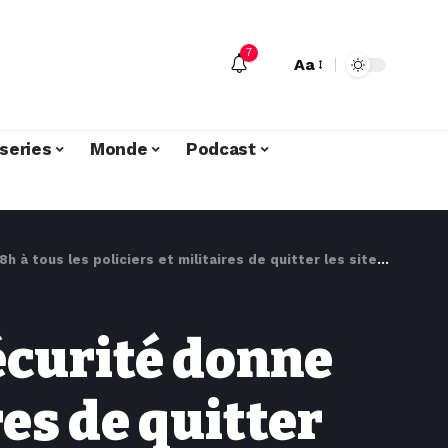
7
Aa
series
Monde
Podcast
es policiers et militaires de quitter les sites miniers artisanaux
écurité donne
res de quitter