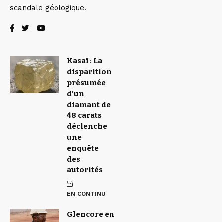
scandale géologique.
Kasaï : La
disparition
présumée
d’un
diamant de
48 carats
déclenche
une
enquête
des
autorités
EN CONTINU
Glencore en