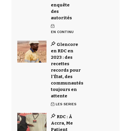
enquête
des
autorités
EN CONTINU
Glencore
en RDC en
2023 : des
recettes
records pour
l’État, des
communautés
toujours en
attente
LES SERIES
RDC : À
Accra, Me
Patient