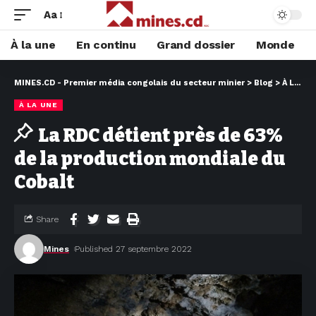
Aa
À la une
En continu
Grand dossier
Monde
MINES.CD - Premier média congolais du secteur minier
>
Blog
>
À LA UNE
À LA UNE
La RDC détient près de 63%
de la production mondiale du
Cobalt
Share
Mines
Published 27 septembre 2022