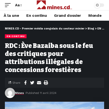
Aa
À la une
En continu
Grand dossier
Monde
MINES.CD - Premier média congolais du secteur minier
>
Blog
>
EN CONTINU
EN CONTINU
RDC : Ève Bazaiba sous le feu
des critiques pour
attributions illégales de
concessions forestières
Share
Mines
Published 11 avril 2024