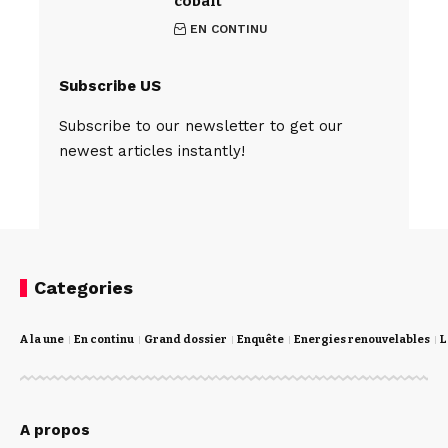
cobalt
EN CONTINU
Subscribe US
Subscribe to our newsletter to get our
newest articles instantly!
Categories
A la une
En continu
Grand dossier
Enquête
Energies renouvelables
L
A propos