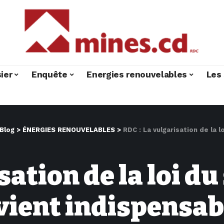
ier
Enquête
Energies renouvelables
Les 
Blog
>
ÉNERGIES RENOUVELABLES
>
RDC : La vulgarisation de la loi du se
sation de la loi d
ient indispensabl