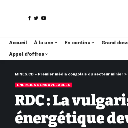
Accueil
À la une
En continu
Grand doss
Appel d’offres
MINES.CD - Premier média congolais du secteur minier
>
ÉNERGIES RENOUVELABLES
RDC : La vulgari
énergétique dev