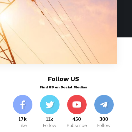
Follow US
Find US on Social Medias
17k
11k
450
300
Like
Follow
Subscribe
Follow