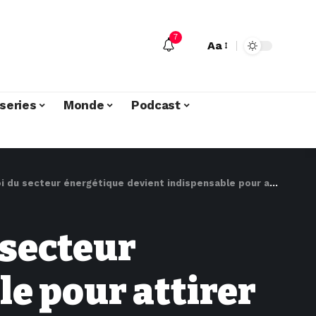
7
Aa
series
Monde
Podcast
cteur énergétique devient indispensable pour attirer plus d’investisseurs
u secteur
e pour attirer