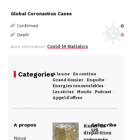
Global Coronavirus Cases
0
Confirmed
0
Death
Covid-19 Statistics
More Information:
Categories
A la une
En continu
Grand dossier
Enquête
Energies renouvelables
Les séries
Monde
Podcast
Appel d'offres
A propos
Subscribe
Kasaï : La
US
disparition
Nous
présumée