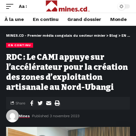
Aa
À la une
En continu
Grand dossier
Monde
MINES.CD - Premier média congolais du secteur minier
>
Blog
>
EN CONTINU
EN CONTINU
RDC : Le CAMI appuye sur
l’accélérateur pour la création
des zones d’exploitation
artisanale au Nord-Ubangi
Share
Mines
Published 3 novembre 2023