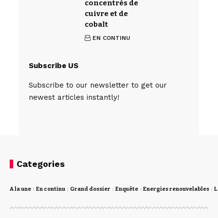
concentrés de
cuivre et de
cobalt
EN CONTINU
Subscribe US
Subscribe to our newsletter to get our
newest articles instantly!
Categories
A la une
En continu
Grand dossier
Enquête
Energies renouvelables
L