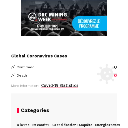
Global Coronavirus Cases
0
Confirmed
0
Death
Covid-19 Statistics
More Information:
Categories
A la une
En continu
Grand dossier
Enquête
Energies renouvela