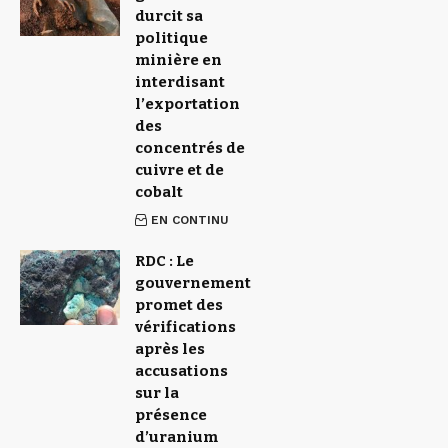
durcit sa
politique
minière en
interdisant
l’exportation
des
concentrés de
cuivre et de
cobalt
EN CONTINU
RDC : Le
gouvernement
promet des
vérifications
après les
accusations
sur la
présence
d’uranium