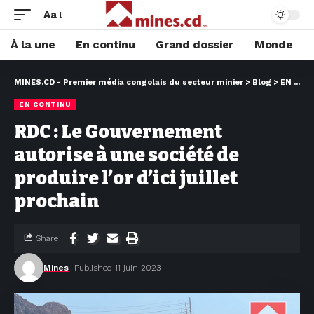
Aa
À la une
En continu
Grand dossier
Monde
MINES.CD - Premier média congolais du secteur minier
>
Blog
>
EN CONTINU
EN CONTINU
RDC : Le Gouvernement
autorise à une société de
produire l’or d’ici juillet
prochain
Share
Mines
Published 11 juin 2023