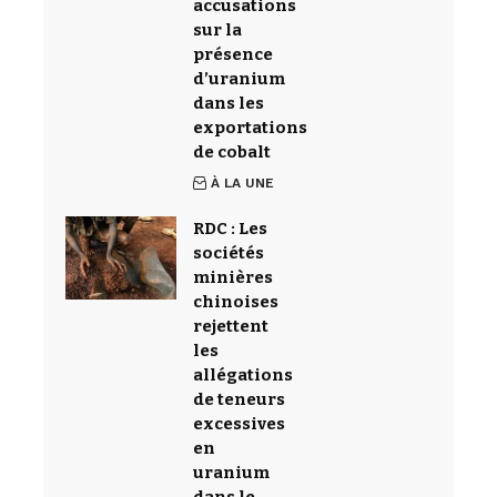
accusations
sur la
présence
d’uranium
dans les
exportations
de cobalt
À LA UNE
RDC : Les
sociétés
minières
chinoises
rejettent
les
allégations
de teneurs
excessives
en
uranium
dans le