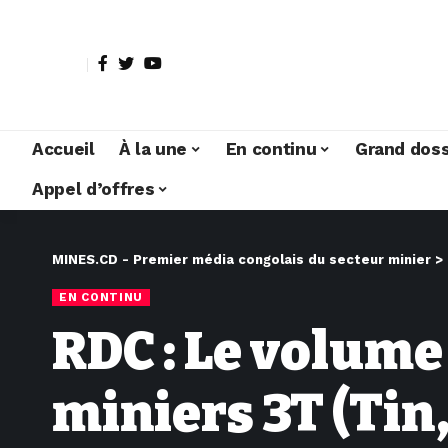
Accueil
À la une
En continu
Grand doss
Appel d’offres
MINES.CD - Premier média congolais du secteur minier
>
EN CONTINU
RDC : Le volume
miniers 3T (Tin