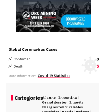
Global Coronavirus Cases
0
Confirmed
0
Death
Covid-19 Statistics
More Information:
Categories
A la une
En continu
Grand dossier
Enquête
Energies renouvelables
Les séries
Monde
Podcast