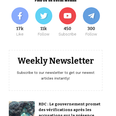
Find US on Social Medias
17k
11k
450
300
Like
Follow
Subscribe
Follow
Weekly Newsletter
Subscribe to our newsletter to get our newest
articles instantly!
RDC : Le gouvernement promet
des vérifications après les
accusations sur la présence