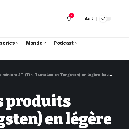
7
Aa
series
Monde
Podcast
T (Tin, Tantalum et Tungsten) en légère hausse au 1er semestre 2022
s produits
gsten) en légère