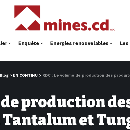
ier
Enquête
Energies renouvelables
Les 
Blog
>
EN CONTINU
>
RDC : Le volume de production des produits miniers 3
 de production de
, Tantalum et Tun