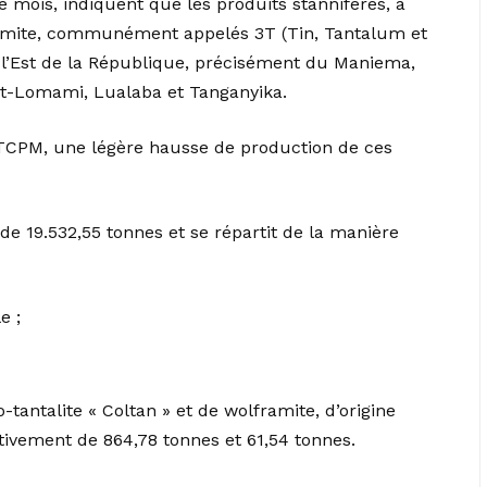
 mois, indiquent que les produits stannifères, à
olframite, communément appelés 3T (Tin, Tantalum et
 l’Est de la République, précisément du Maniema,
t-Lomami, Lualaba et Tanganyika.
 CTCPM, une légère hausse de production de ces
 de 19.532,55 tonnes et se répartit de la manière
e ;
-tantalite « Coltan » et de wolframite, d’origine
ctivement de 864,78 tonnes et 61,54 tonnes.