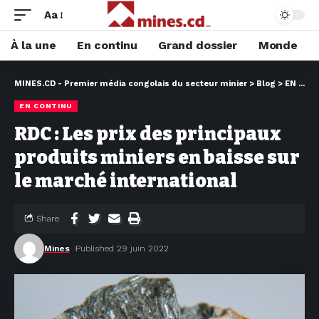
Aa
À la une
En continu
Grand dossier
Monde
MINES.CD - Premier média congolais du secteur minier
>
Blog
>
EN CONTINU
EN CONTINU
RDC : Les prix des principaux
produits miniers en baisse sur
le marché international
Share
Mines
Published 29 juin 2022