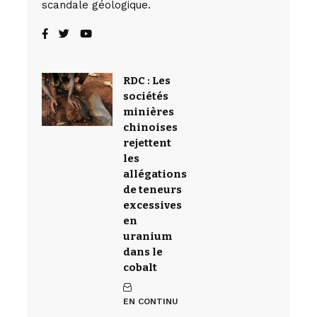
scandale géologique.
RDC : Les
sociétés
minières
chinoises
rejettent
les
allégations
de teneurs
excessives
en
uranium
dans le
cobalt
EN CONTINU