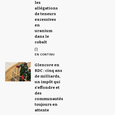
les
allégations
de teneurs
excessives
en
uranium
dans le
cobalt
EN CONTINU
Glencore en
RDC : cinq ans
de milliards,
un impôt qui
s’effondre et
des
communautés
toujours en
attente