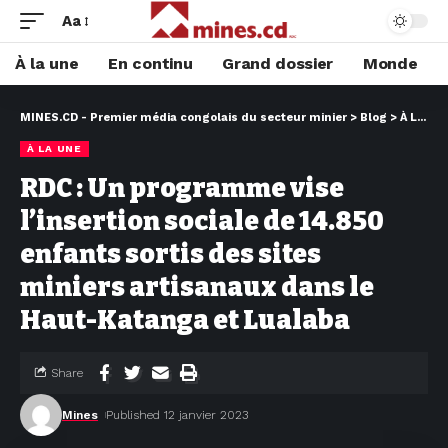
Aa
À la une
En continu
Grand dossier
Monde
MINES.CD - Premier média congolais du secteur minier
>
Blog
>
À LA UNE
À LA UNE
RDC : Un programme vise
l’insertion sociale de 14.850
enfants sortis des sites
miniers artisanaux dans le
Haut-Katanga et Lualaba
Share
Mines
Published 12 janvier 2023