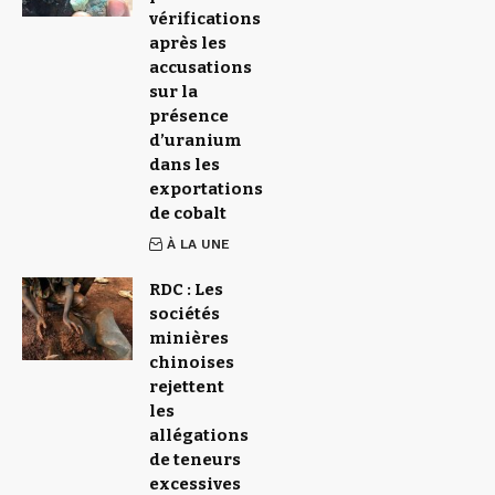
vérifications
après les
accusations
sur la
présence
d’uranium
dans les
exportations
de cobalt
À LA UNE
RDC : Les
sociétés
minières
chinoises
rejettent
les
allégations
de teneurs
excessives