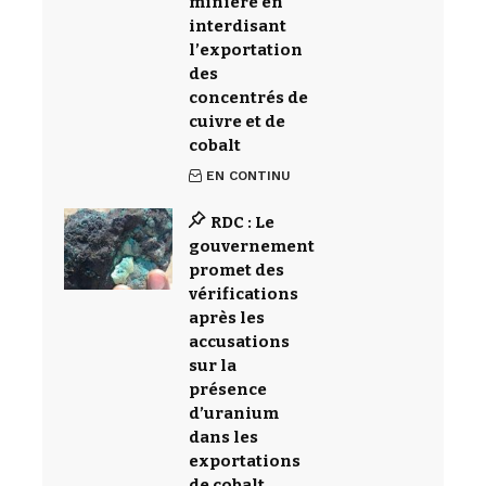
minière en
interdisant
l’exportation
des
concentrés de
cuivre et de
cobalt
EN CONTINU
RDC : Le
gouvernement
promet des
vérifications
après les
accusations
sur la
présence
d’uranium
dans les
exportations
de cobalt