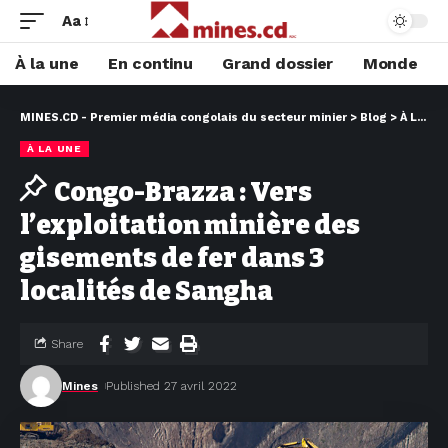
Aa
À la une
En continu
Grand dossier
Monde
MINES.CD - Premier média congolais du secteur minier
>
Blog
>
À LA UNE
À LA UNE
Congo-Brazza : Vers
l’exploitation minière des
gisements de fer dans 3
localités de Sangha
Share
Mines
Published 27 avril 2022