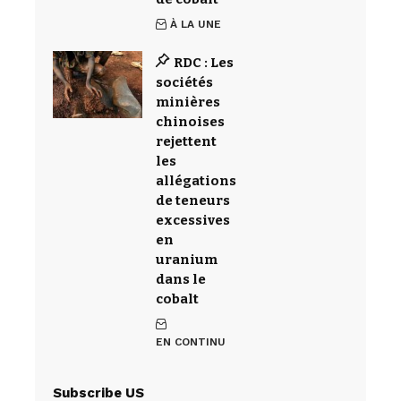
À LA UNE
RDC : Les
sociétés
minières
chinoises
rejettent
les
allégations
de teneurs
excessives
en
uranium
dans le
cobalt
EN CONTINU
Subscribe US