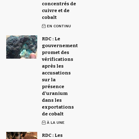
concentrés de
cuivre et de
cobalt
EN CONTINU
RDC : Le
gouvernement
promet des
vérifications
après les
accusations
sur la
présence
d’uranium
dans les
exportations
de cobalt
À LA UNE
RDC : Les