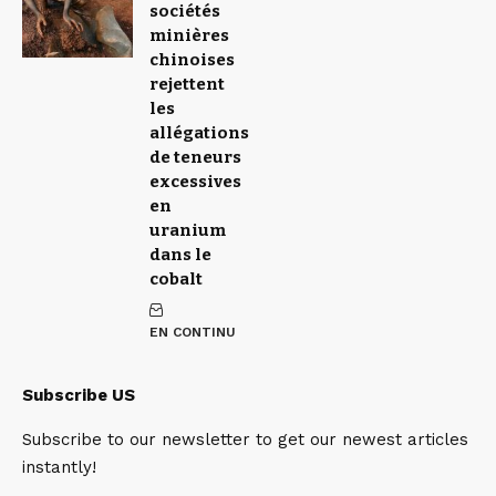
sociétés
minières
chinoises
rejettent
les
allégations
de teneurs
excessives
en
uranium
dans le
cobalt
EN CONTINU
Subscribe US
Subscribe to our newsletter to get our newest articles
instantly!