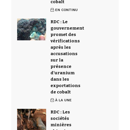
cobalt
EN CONTINU
RDC : Le
gouvernement
promet des
vérifications
après les
accusations
sur la
présence
d’uranium
dans les
exportations
de cobalt
À LA UNE
RDC : Les
sociétés
minières