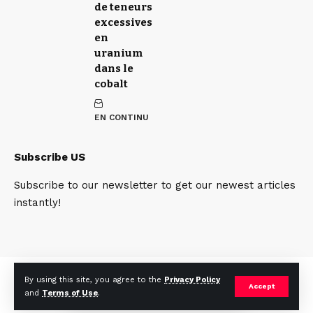
de teneurs
excessives
en
uranium
dans le
cobalt
EN CONTINU
Subscribe US
Subscribe to our newsletter to get our newest articles
instantly!
Qui sommes nous
Contact
Team
By using this site, you agree to the
Privacy Policy
Accept
and
Terms of Use
.
© 2025. mines.cd. All Rights Reserved.