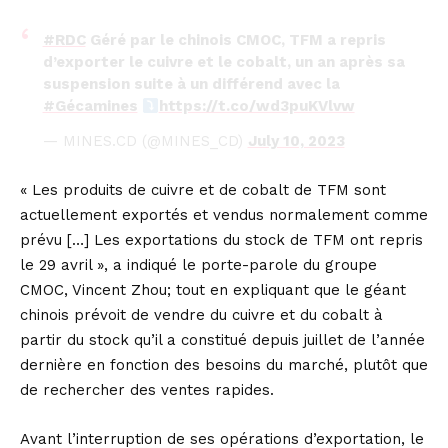
#RDC
Géré par le chinois CMOC, TFM a repris
d’exporter le cuivre et le cobalt, un an après sa
suspension suite à un différend avec la
#Gécamines
https://t.co/wd3puKVlvw
— MINES.CD (@MINES_CD)
July 10, 2023
« Les produits de cuivre et de cobalt de TFM sont
actuellement exportés et vendus normalement comme
prévu […] Les exportations du stock de TFM ont repris
le 29 avril », a indiqué le porte-parole du groupe
CMOC, Vincent Zhou; tout en expliquant que le géant
chinois prévoit de vendre du cuivre et du cobalt à
partir du stock qu’il a constitué depuis juillet de l’année
dernière en fonction des besoins du marché, plutôt que
de rechercher des ventes rapides.
Avant l’interruption de ses opérations d’exportation, le