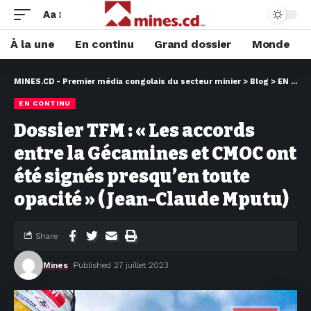
Aa
À la une
En continu
Grand dossier
Monde
MINES.CD - Premier média congolais du secteur minier
>
Blog
>
EN CONTINU
EN CONTINU
Dossier TFM : « Les accords
entre la Gécamines et CMOC ont
été signés presqu’en toute
opacité » (Jean-Claude Mputu)
Share
Mines
Published 27 juillet 2023