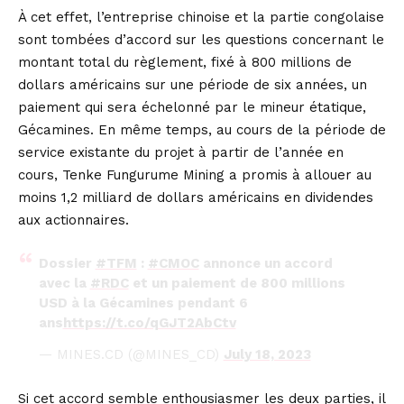
À cet effet, l’entreprise chinoise et la partie congolaise
sont tombées d’accord sur les questions concernant le
montant total du règlement, fixé à 800 millions de
dollars américains sur une période de six années, un
paiement qui sera échelonné par le mineur étatique,
Gécamines. En même temps, au cours de la période de
service existante du projet à partir de l’année en
cours, Tenke Fungurume Mining a promis à allouer au
moins 1,2 milliard de dollars américains en dividendes
aux actionnaires.
Dossier
#TFM
:
#CMOC
annonce un accord
avec la
#RDC
et un paiement de 800 millions
USD à la Gécamines pendant 6
ans
https://t.co/qGJT2AbCtv
— MINES.CD (@MINES_CD)
July 18, 2023
Si cet accord semble enthousiasmer les deux parties, il