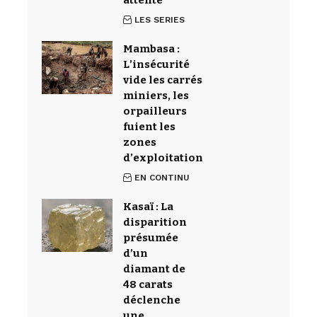
LES SERIES
Mambasa :
L’insécurité
vide les carrés
miniers, les
orpailleurs
fuient les
zones
d’exploitation
EN CONTINU
Kasaï : La
disparition
présumée
d’un
diamant de
48 carats
déclenche
une