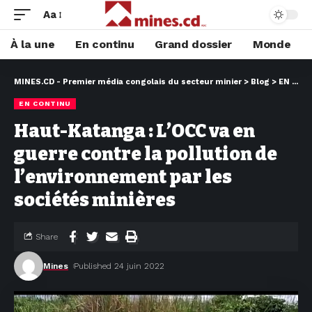
Aa
À la une
En continu
Grand dossier
Monde
MINES.CD - Premier média congolais du secteur minier
>
Blog
>
EN CONTINU
EN CONTINU
Haut-Katanga : L’OCC va en
guerre contre la pollution de
l’environnement par les
sociétés minières
Share
Mines
Published 24 juin 2022