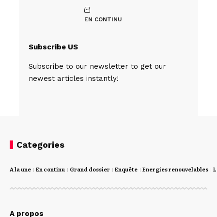
EN CONTINU
Subscribe US
Subscribe to our newsletter to get our
newest articles instantly!
Categories
A la une
En continu
Grand dossier
Enquête
Energies renouvelables
L
A propos