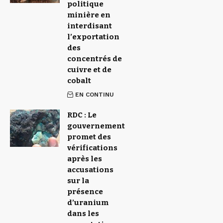
politique
minière en
interdisant
l’exportation
des
concentrés de
cuivre et de
cobalt
EN CONTINU
RDC : Le
gouvernement
promet des
vérifications
après les
accusations
sur la
présence
d’uranium
dans les