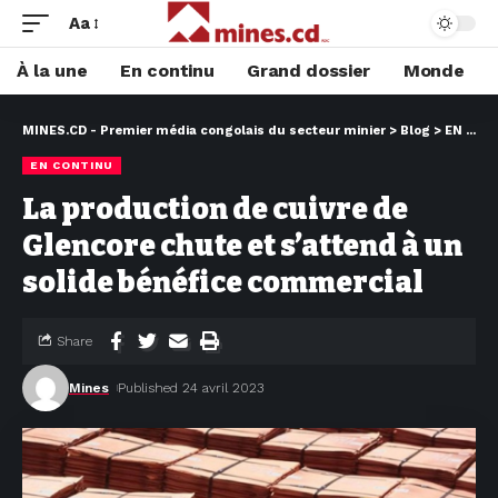
Aa
À la une
En continu
Grand dossier
Monde
MINES.CD - Premier média congolais du secteur minier
>
Blog
>
EN CONTINU
EN CONTINU
La production de cuivre de
Glencore chute et s’attend à un
solide bénéfice commercial
Share
Mines
Published 24 avril 2023