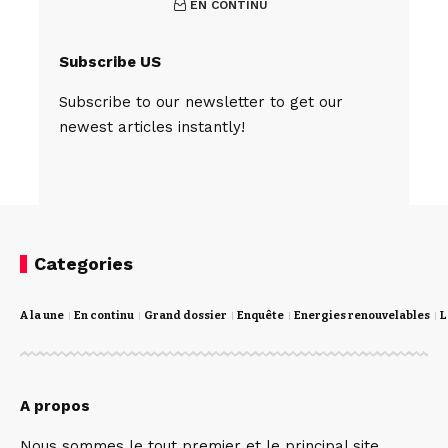
EN CONTINU
Subscribe US
Subscribe to our newsletter to get our
newest articles instantly!
Categories
A la une
En continu
Grand dossier
Enquête
Energies renouvelables
L
A propos
Nous sommes le tout premier et le principal site