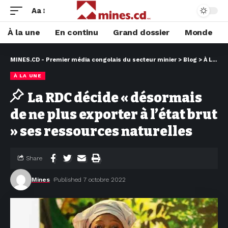
Aa
À la une
En continu
Grand dossier
Monde
MINES.CD - Premier média congolais du secteur minier
>
Blog
>
À LA UNE
À LA UNE
La RDC décide « désormais
de ne plus exporter à l’état brut
» ses ressources naturelles
Share
Mines
Published 7 octobre 2022