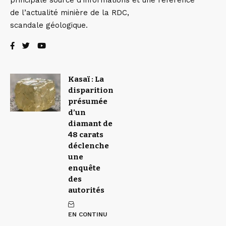
principale source d’informations et une référence
de l’actualité minière de la RDC,
scandale géologique.
Kasaï : La
disparition
présumée
d’un
diamant de
48 carats
déclenche
une
enquête
des
autorités
EN CONTINU