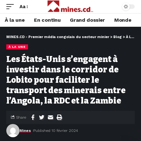
Aa
À la une
En continu
Grand dossier
Monde
MINES.CD - Premier média congolais du secteur minier
>
Blog
>
À LA UNE
À LA UNE
Les États-Unis s’engagent à
investir dans le corridor de
Lobito pour faciliter le
transport des minerais entre
l’Angola, la RDC et la Zambie
Share
Mines
Published 10 février 2024