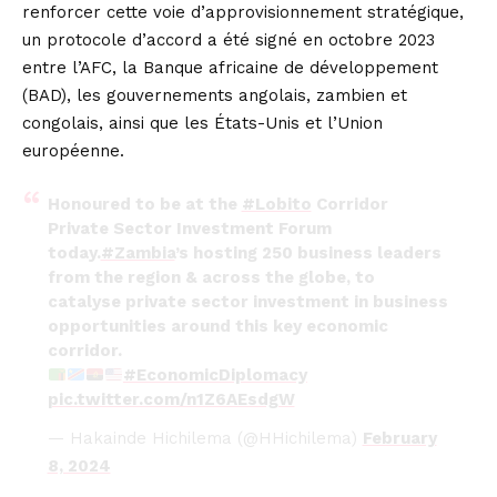
renforcer cette voie d’approvisionnement stratégique,
un protocole d’accord a été signé en octobre 2023
entre l’AFC, la Banque africaine de développement
(BAD), les gouvernements angolais, zambien et
congolais, ainsi que les États-Unis et l’Union
européenne.
Honoured to be at the
#Lobito
Corridor
Private Sector Investment Forum
today.
#Zambia
’s hosting 250 business leaders
from the region & across the globe, to
catalyse private sector investment in business
opportunities around this key economic
corridor.
#EconomicDiplomacy
pic.twitter.com/n1Z6AEsdgW
— Hakainde Hichilema (@HHichilema)
February
8, 2024