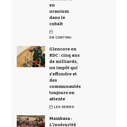
en
uranium
dans le
cobalt
EN CONTINU
Glencore en
RDC : cinq ans
de milliards,
un impôt qui
s’effondre et
des
communautés
toujours en
attente
LES SERIES
Mambasa :
L’insécurité