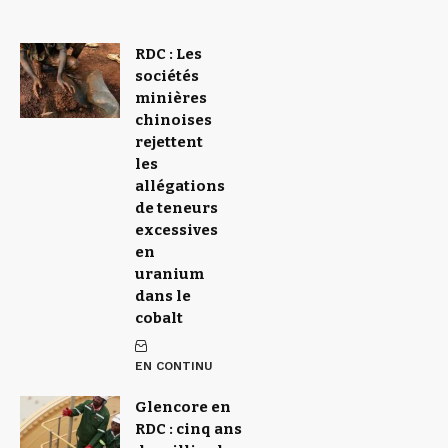
RDC : Les
sociétés
minières
chinoises
rejettent
les
allégations
de teneurs
excessives
en
uranium
dans le
cobalt
EN CONTINU
Glencore en
RDC : cinq ans