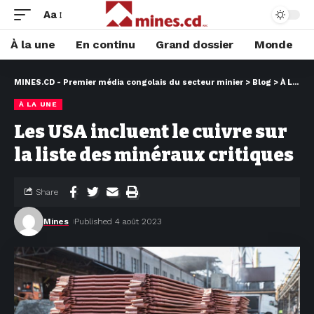
Aa
À la une
En continu
Grand dossier
Monde
MINES.CD - Premier média congolais du secteur minier
>
Blog
>
À LA UNE
À LA UNE
Les USA incluent le cuivre sur
la liste des minéraux critiques
Share
Mines
Published 4 août 2023