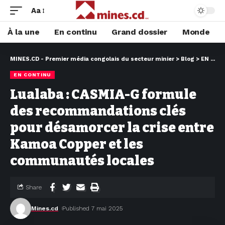
Aa
À la une
En continu
Grand dossier
Monde
MINES.CD - Premier média congolais du secteur minier
>
Blog
>
EN CONTINU
EN CONTINU
Lualaba : CASMIA-G formule
des recommandations clés
pour désamorcer la crise entre
Kamoa Copper et les
communautés locales
Share
Mines.cd
Published 7 mai 2025