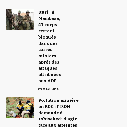
Ituri : À
Mambasa,
47 corps
restent
bloqués
dans des
carrés
miniers
après des
attaques
attribuées
aux ADF
À LA UNE
Pollution minière
en RDC : l’IRDH
demande à
Tshisekedi d’agir
face aux atteintes