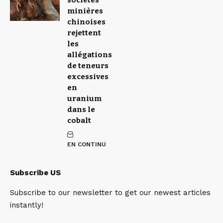
sociétés
minières
chinoises
rejettent
les
allégations
de teneurs
excessives
en
uranium
dans le
cobalt
EN CONTINU
Subscribe US
Subscribe to our newsletter to get our newest articles
instantly!