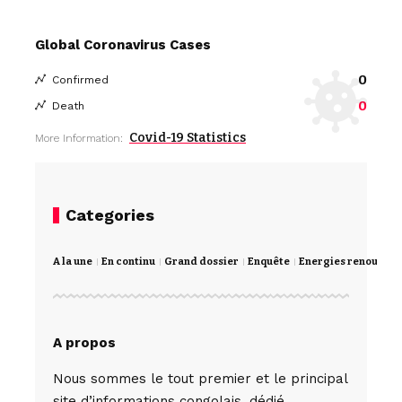
Global Coronavirus Cases
0
Confirmed
0
Death
Covid-19 Statistics
More Information:
Categories
A la une
En continu
Grand dossier
Enquête
Energies renouvela
A propos
Nous sommes le tout premier et le principal
site d’informations congolais, dédié