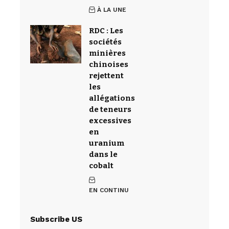
À LA UNE
RDC : Les
sociétés
minières
chinoises
rejettent
les
allégations
de teneurs
excessives
en
uranium
dans le
cobalt
EN CONTINU
Subscribe US