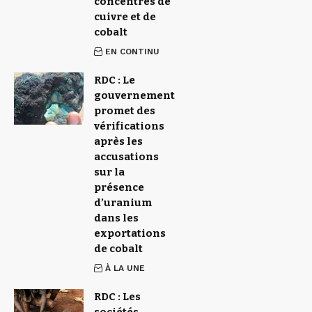
concentrés de
cuivre et de
cobalt
EN CONTINU
RDC : Le
gouvernement
promet des
vérifications
après les
accusations
sur la
présence
d’uranium
dans les
exportations
de cobalt
À LA UNE
RDC : Les