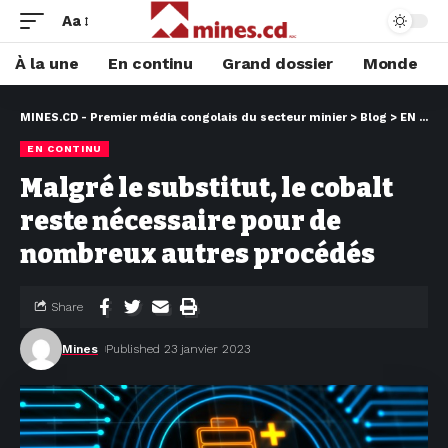
Aa
À la une
En continu
Grand dossier
Monde
MINES.CD - Premier média congolais du secteur minier
>
Blog
>
EN CONTINU
EN CONTINU
Malgré le substitut, le cobalt
reste nécessaire pour de
nombreux autres procédés
Share
Mines
Published 23 janvier 2023