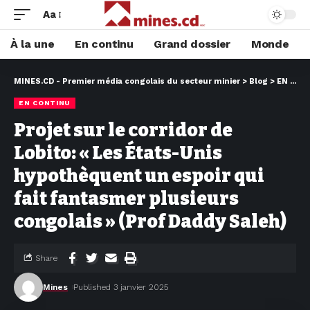
Aa
À la une
En continu
Grand dossier
Monde
MINES.CD - Premier média congolais du secteur minier
>
Blog
>
EN CONTINU
EN CONTINU
Projet sur le corridor de
Lobito: « Les États-Unis
hypothèquent un espoir qui
fait fantasmer plusieurs
congolais » (Prof Daddy Saleh)
Share
Mines
Published 3 janvier 2025