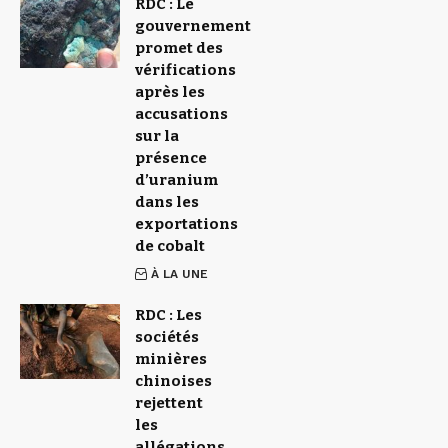
RDC : Le
gouvernement
promet des
vérifications
après les
accusations
sur la
présence
d’uranium
dans les
exportations
de cobalt
À LA UNE
RDC : Les
sociétés
minières
chinoises
rejettent
les
allégations