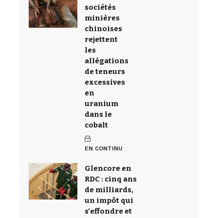
sociétés
minières
chinoises
rejettent
les
allégations
de teneurs
excessives
en
uranium
dans le
cobalt
EN CONTINU
Glencore en
RDC : cinq ans
de milliards,
un impôt qui
s’effondre et