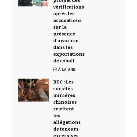
promet des
vérifications
après les
accusations
sur la
présence
d’uranium
dans les
exportations
de cobalt
À LA UNE
RDC : Les
sociétés
minières
chinoises
rejettent
les
allégations
de teneurs
excessives