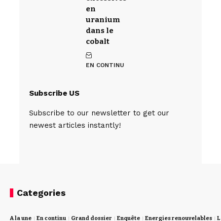
en
uranium
dans le
cobalt
EN CONTINU
Subscribe US
Subscribe to our newsletter to get our
newest articles instantly!
Categories
A la une
En continu
Grand dossier
Enquête
Energies renouvelables
L