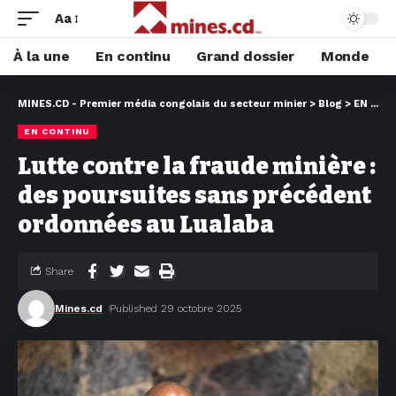
Aa
À la une
En continu
Grand dossier
Monde
MINES.CD - Premier média congolais du secteur minier
>
Blog
>
EN CONTINU
EN CONTINU
Lutte contre la fraude minière :
des poursuites sans précédent
ordonnées au Lualaba
Share
Mines.cd
Published 29 octobre 2025