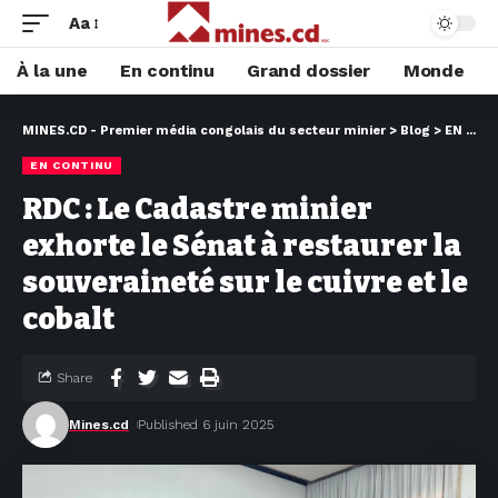
Aa
À la une
En continu
Grand dossier
Monde
MINES.CD - Premier média congolais du secteur minier
>
Blog
>
EN CONTINU
EN CONTINU
RDC : Le Cadastre minier
exhorte le Sénat à restaurer la
souveraineté sur le cuivre et le
cobalt
Share
Mines.cd
Published 6 juin 2025