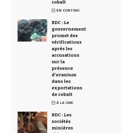
cobalt
EN CONTINU
RDC : Le
gouvernement
promet des
vérifications
après les
accusations
sur la
présence
d’uranium
dans les
exportations
de cobalt
À LA UNE
RDC : Les
sociétés
minières