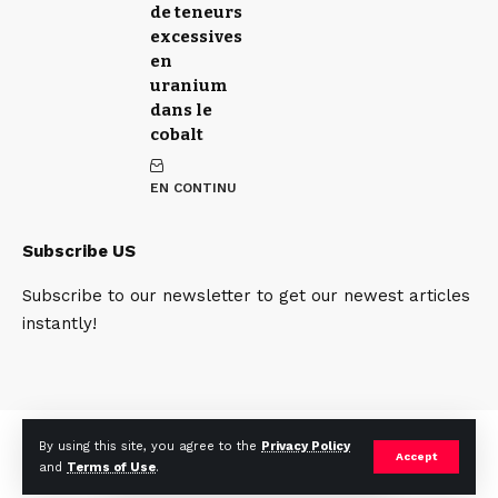
de teneurs
excessives
en
uranium
dans le
cobalt
EN CONTINU
Subscribe US
Subscribe to our newsletter to get our newest articles
instantly!
Qui sommes nous
Contact
Team
By using this site, you agree to the
Privacy Policy
Accept
and
Terms of Use
.
© 2025. mines.cd. All Rights Reserved.