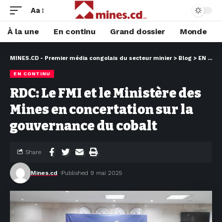
Aa
À la une
En continu
Grand dossier
Monde
MINES.CD - Premier média congolais du secteur minier
>
Blog
>
EN CONTINU
EN CONTINU
RDC: Le FMI et le Ministère des
Mines en concertation sur la
gouvernance du cobalt
Share
Mines.cd
Published 9 mai 2025