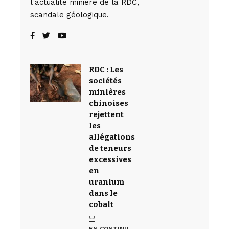
l’actualité minière de la RDC,
scandale géologique.
RDC : Les
sociétés
minières
chinoises
rejettent
les
allégations
de teneurs
excessives
en
uranium
dans le
cobalt