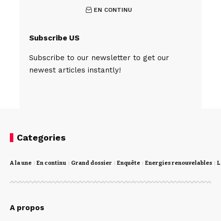
EN CONTINU
Subscribe US
Subscribe to our newsletter to get our
newest articles instantly!
Categories
A la une
En continu
Grand dossier
Enquête
Energies renouvelables
L
A propos