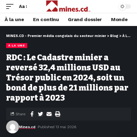
Aa
À la une
En continu
Grand dossier
Monde
MINES.CD - Premier média congolais du secteur minier
>
Blog
>
À LA UNE
À LA UNE
RDC : Le Cadastre minier a
reversé 32,4 millions USD au
Trésor public en 2024, soit un
bond de plus de 21 millions par
rapport à 2023
Share
Mines.cd
Published 13 mai 2026