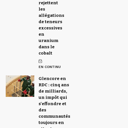
rejettent
les
allégations
de teneurs
excessives
en
uranium
dans le
cobalt
EN CONTINU
Glencore en
RDC : cinq ans
de milliards,
un impôt qui
s’effondre et
des
communautés
toujours en