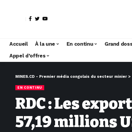
Accueil
À la une
En continu
Grand doss
Appel d’offres
MINES.CD - Premier média congolais du secteur minier
>
EN CONTINU
RDC : Les expor
57,19 millions U