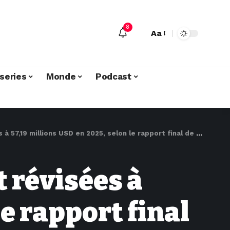
8
Aa
series
Monde
Podcast
,19 millions USD en 2025, selon le rapport final de la CTCPM
 révisées à
le rapport final