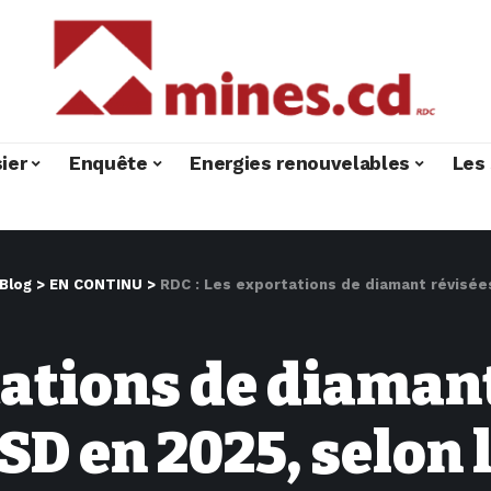
ier
Enquête
Energies renouvelables
Les 
Blog
>
EN CONTINU
>
RDC : Les exportations de diamant révisées à 57
tations de diamant
SD en 2025, selon 