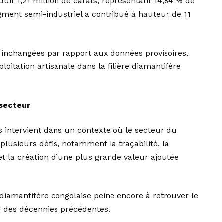
duit 1,21 million de carats, représentant 14,84 % de
egment semi-industriel a contribué à hauteur de 11
inchangées par rapport aux données provisoires,
loitation artisanale dans la filière diamantifère
 secteur
ns intervient dans un contexte où le secteur du
lusieurs défis, notamment la traçabilité, la
 et la création d’une plus grande valeur ajoutée
e diamantifère congolaise peine encore à retrouver le
 des décennies précédentes.