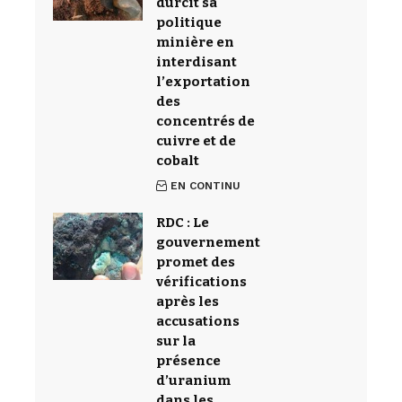
durcit sa
politique
minière en
interdisant
l’exportation
des
concentrés de
cuivre et de
cobalt
EN CONTINU
RDC : Le
gouvernement
promet des
vérifications
après les
accusations
sur la
présence
d’uranium
dans les