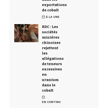
exportations
de cobalt
À LA UNE
RDC : Les
sociétés
minières
chinoises
rejettent
les
allégations
de teneurs
excessives
en
uranium
dans le
cobalt
EN CONTINU