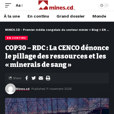
Aa
À la une
En continu
Grand dossier
Monde
MINES.CD - Premier média congolais du secteur minier
>
Blog
>
EN CONTINU
EN CONTINU
COP30 – RDC : La CENCO dénonce
le pillage des ressources et les
« minerais de sang »
Share
Mines.cd
Published 11 novembre 2025