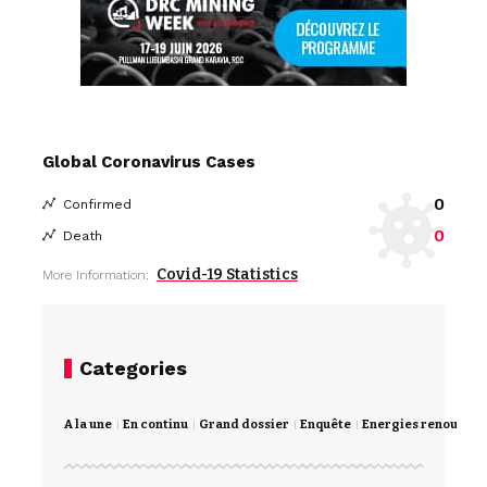
Global Coronavirus Cases
0
Confirmed
0
Death
Covid-19 Statistics
More Information:
Categories
A la une
En continu
Grand dossier
Enquête
Energies renouvela