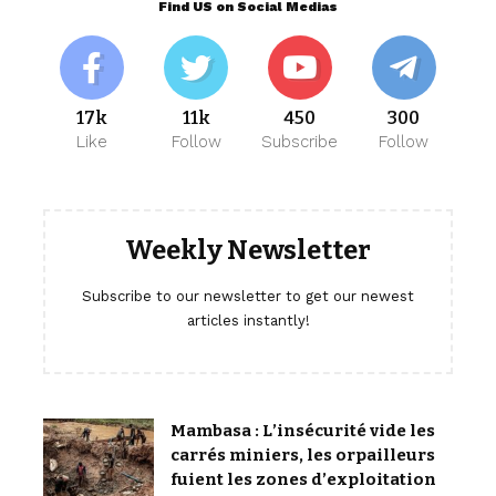
Find US on Social Medias
17k
11k
450
300
Like
Follow
Subscribe
Follow
Weekly Newsletter
Subscribe to our newsletter to get our newest
articles instantly!
Mambasa : L’insécurité vide les
carrés miniers, les orpailleurs
fuient les zones d’exploitation