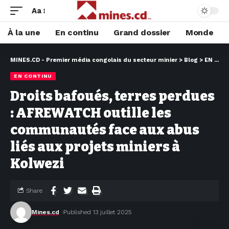
Aa
À la une
En continu
Grand dossier
Monde
MINES.CD - Premier média congolais du secteur minier
>
Blog
>
EN CONTINU
EN CONTINU
Droits bafoués, terres perdues
: AFREWATCH outille les
communautés face aux abus
liés aux projets miniers à
Kolwezi
Share
Mines.cd
Published 13 juillet 2025