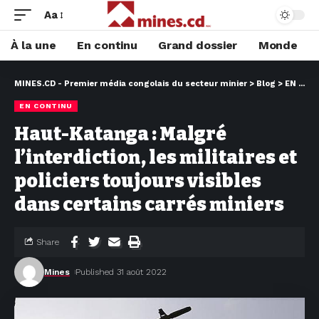
Aa
À la une
En continu
Grand dossier
Monde
MINES.CD - Premier média congolais du secteur minier
>
Blog
>
EN CONTINU
EN CONTINU
Haut-Katanga : Malgré
l’interdiction, les militaires et
policiers toujours visibles
dans certains carrés miniers
Share
Mines
Published 31 août 2022