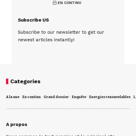
EN CONTINU
Subscribe US
Subscribe to our newsletter to get our
newest articles instantly!
Categories
A la une
En continu
Grand dossier
Enquête
Energies renouvelables
L
A propos