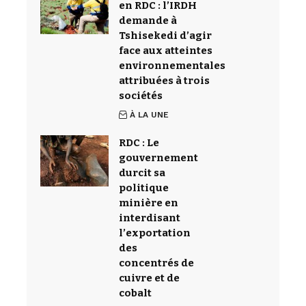
en RDC : l’IRDH
demande à
Tshisekedi d’agir
face aux atteintes
environnementales
attribuées à trois
sociétés
À LA UNE
RDC : Le
gouvernement
durcit sa
politique
minière en
interdisant
l’exportation
des
concentrés de
cuivre et de
cobalt