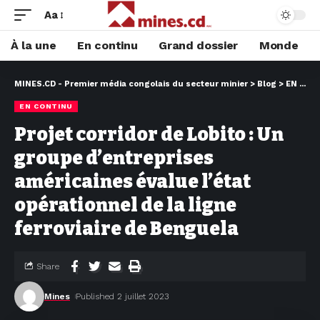
Aa
À la une
En continu
Grand dossier
Monde
MINES.CD - Premier média congolais du secteur minier
>
Blog
>
EN CONTINU
EN CONTINU
Projet corridor de Lobito : Un
groupe d’entreprises
américaines évalue l’état
opérationnel de la ligne
ferroviaire de Benguela
Share
Mines
Published 2 juillet 2023