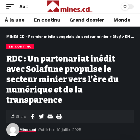
Aa
À la une
En continu
Grand dossier
Monde
MINES.CD - Premier média congolais du secteur minier
>
Blog
>
EN CONTINU
EN CONTINU
RDC : Un partenariat inédit
avec Solafune propulse le
secteur minier vers l’ère du
numérique et de la
transparence
Share
Mines.cd
Published 19 juillet 2025