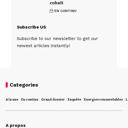
cobalt
EN CONTINU
Subscribe US
Subscribe to our newsletter to get our
newest articles instantly!
Categories
A la une
En continu
Grand dossier
Enquête
Energies renouvelables
L
A propos