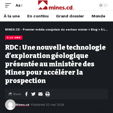
Aa
À la une
En continu
Grand dossier
Monde
MINES.CD - Premier média congolais du secteur minier
>
Blog
>
À LA UNE
À LA UNE
RDC : Une nouvelle technologie
d’exploration géologique
présentée au ministère des
Mines pour accélérer la
prospection
Share
Mines.cd
Published 20 mai 2026