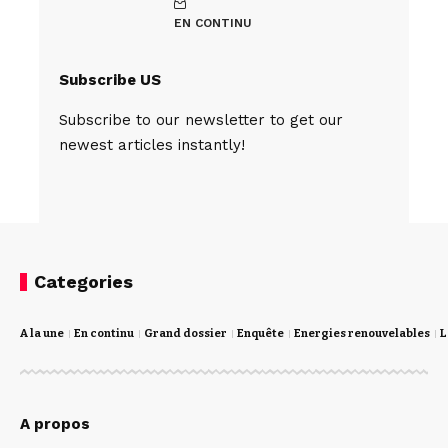
EN CONTINU
Subscribe US
Subscribe to our newsletter to get our
newest articles instantly!
Categories
A la une
En continu
Grand dossier
Enquête
Energies renouvelables
L
A propos