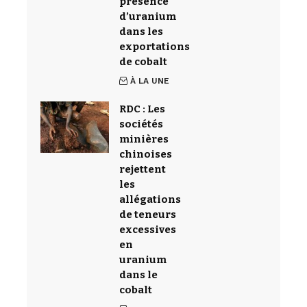
présence
d’uranium
dans les
exportations
de cobalt
À LA UNE
RDC : Les
sociétés
minières
chinoises
rejettent
les
allégations
de teneurs
excessives
en
uranium
dans le
cobalt