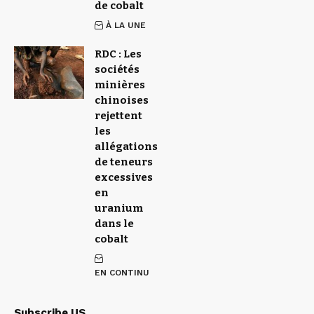
de cobalt
À LA UNE
RDC : Les
sociétés
minières
chinoises
rejettent
les
allégations
de teneurs
excessives
en
uranium
dans le
cobalt
EN CONTINU
Subscribe US