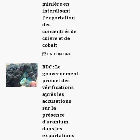
minière en
interdisant
l’exportation
des
concentrés de
cuivre et de
cobalt
EN CONTINU
RDC : Le
gouvernement
promet des
vérifications
après les
accusations
sur la
présence
d’uranium
dans les
exportations