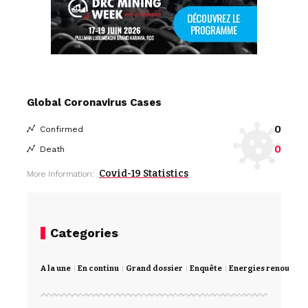
Global Coronavirus Cases
0
Confirmed
0
Death
Covid-19 Statistics
More Information:
Categories
A la une
En continu
Grand dossier
Enquête
Energies renouvela