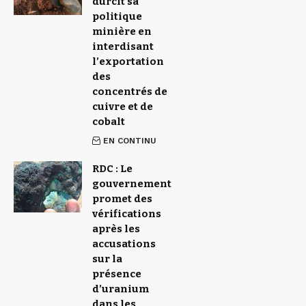
durcit sa
politique
minière en
interdisant
l’exportation
des
concentrés de
cuivre et de
cobalt
EN CONTINU
RDC : Le
gouvernement
promet des
vérifications
après les
accusations
sur la
présence
d’uranium
dans les