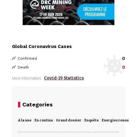
Global Coronavirus Cases
0
Confirmed
0
Death
Covid-19 Statistics
More Information:
Categories
A la une
En continu
Grand dossier
Enquête
Energies renouvela