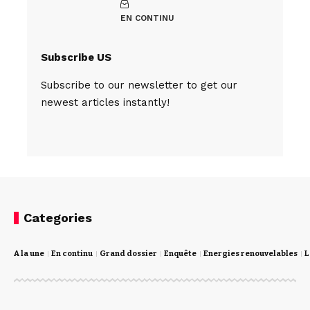
EN CONTINU
Subscribe US
Subscribe to our newsletter to get our
newest articles instantly!
Categories
A la une
En continu
Grand dossier
Enquête
Energies renouvelables
L