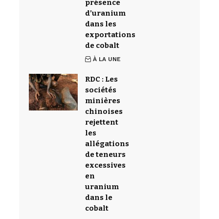
présence
d’uranium
dans les
exportations
de cobalt
À LA UNE
RDC : Les
sociétés
minières
chinoises
rejettent
les
allégations
de teneurs
excessives
en
uranium
dans le
cobalt