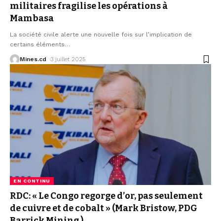
militaires fragilise les opérations à
Mambasa
La société civile alerte une nouvelle fois sur l’implication de
certains éléments
…
Mines.cd
3 juillet 2025
EN CONTINU
RDC: « Le Congo regorge d’or, pas seulement
de cuivre et de cobalt » (Mark Bristow, PDG
Barrick Mining )