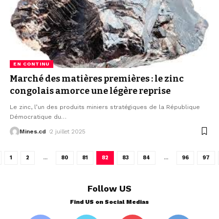
EN CONTINU
Marché des matières premières : le zinc
congolais amorce une légère reprise
Le zinc, l’un des produits miniers stratégiques de la République
Démocratique du
…
Mines.cd
2 juillet 2025
1
2
…
80
81
82
83
84
…
96
97
Follow US
Find US on Social Medias