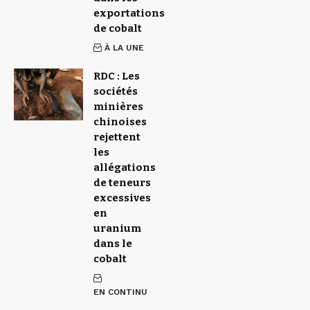
exportations
de cobalt
À LA UNE
RDC : Les
sociétés
minières
chinoises
rejettent
les
allégations
de teneurs
excessives
en
uranium
dans le
cobalt
EN CONTINU