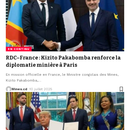
EN CONTINU
RDC–France : Kizito Pakabomba renforce la
diplomatie minière à Paris
En mission officielle en France, le Ministre congolais des Mines,
Kizito Pakabomba,
…
Mines.cd
10 juillet 2025