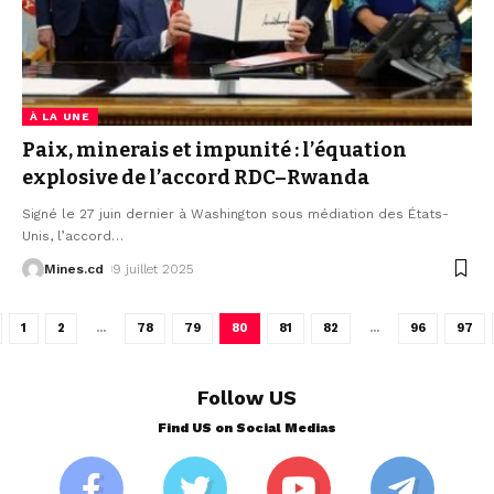
À LA UNE
Paix, minerais et impunité : l’équation
explosive de l’accord RDC–Rwanda
Signé le 27 juin dernier à Washington sous médiation des États-
Unis, l’accord
…
Mines.cd
9 juillet 2025
1
2
…
78
79
80
81
82
…
96
97
Follow US
Find US on Social Medias