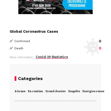
Global Coronavirus Cases
0
Confirmed
0
Death
Covid-19 Statistics
More Information:
Categories
A la une
En continu
Grand dossier
Enquête
Energies renouvela