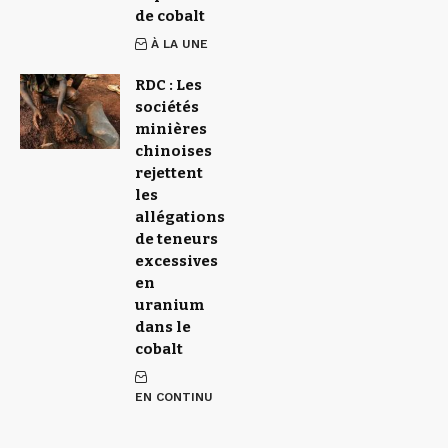
de cobalt
À LA UNE
RDC : Les
sociétés
minières
chinoises
rejettent
les
allégations
de teneurs
excessives
en
uranium
dans le
cobalt
EN CONTINU