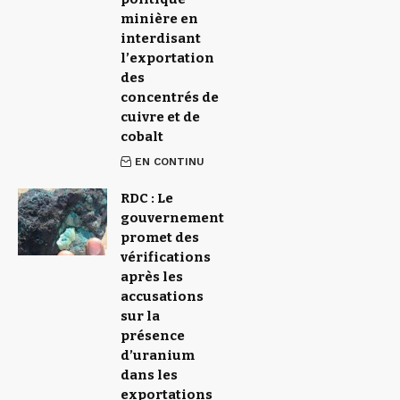
minière en
interdisant
l’exportation
des
concentrés de
cuivre et de
cobalt
EN CONTINU
RDC : Le
gouvernement
promet des
vérifications
après les
accusations
sur la
présence
d’uranium
dans les
exportations