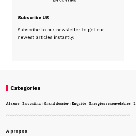
EN CONTINU
Subscribe US
Subscribe to our newsletter to get our
newest articles instantly!
Categories
A la une
En continu
Grand dossier
Enquête
Energies renouvelables
L
A propos