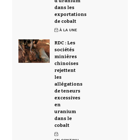
d’uranium
dans les
exportations
de cobalt
À LA UNE
RDC : Les
sociétés
minières
chinoises
rejettent
les
allégations
de teneurs
excessives
en
uranium
dans le
cobalt