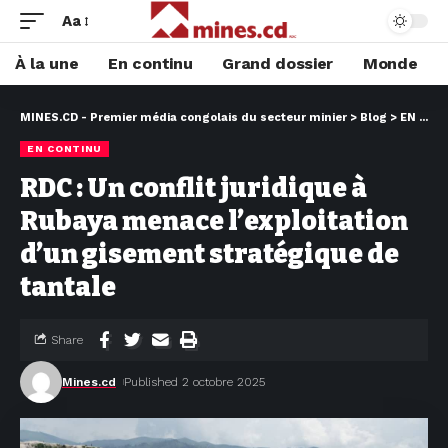
Aa
À la une
En continu
Grand dossier
Monde
MINES.CD - Premier média congolais du secteur minier
>
Blog
>
EN CONTINU
EN CONTINU
RDC : Un conflit juridique à
Rubaya menace l’exploitation
d’un gisement stratégique de
tantale
Share
Mines.cd
Published 2 octobre 2025