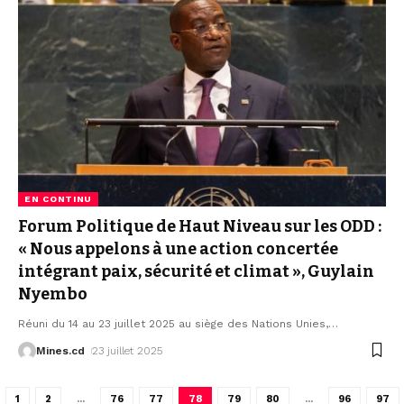
EN CONTINU
Forum Politique de Haut Niveau sur les ODD :
« Nous appelons à une action concertée
intégrant paix, sécurité et climat », Guylain
Nyembo
Réuni du 14 au 23 juillet 2025 au siège des Nations Unies,
…
Mines.cd
23 juillet 2025
1
2
…
76
77
78
79
80
…
96
97