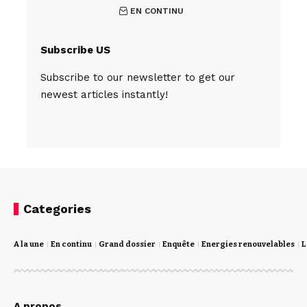
EN CONTINU
Subscribe US
Subscribe to our newsletter to get our
newest articles instantly!
Categories
A la une
En continu
Grand dossier
Enquête
Energies renouvelables
L
A propos