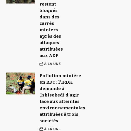
restent
bloqués
dans des
carrés
miniers
après des
attaques
attribuées
aux ADF
À LA UNE
Pollution minière
en RDC : l’IRDH
demande à
Tshisekedi d’agir
face aux atteintes
environnementales
attribuées à trois
sociétés
À LA UNE