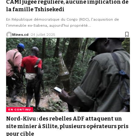
CAMI jugée régulière, aucune implication de
la famille Tshisekedi
En République démocratique du Congo (RDC), l’acquisition de
l’immeuble ex-Sabena, aujourd’hui propriété
…
Mines.cd
24 juillet 2025
EN CONTINU
Nord-Kivu : des rebelles ADF attaquent un
site minier à Silite, plusieurs opérateurs pris
pour cible