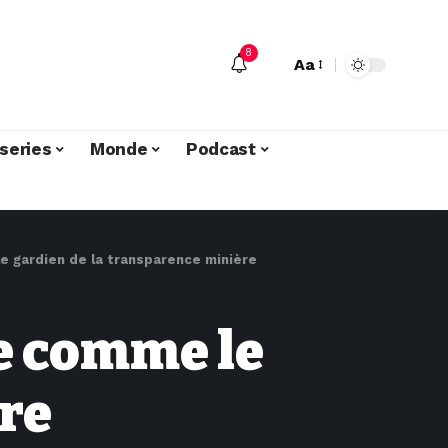
8
Aa
series
Monde
Podcast
e gardien de la transparence minière
se comme le
re