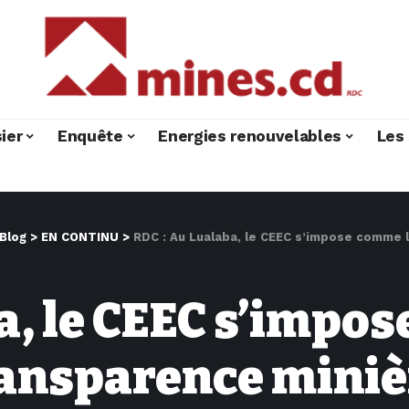
ier
Enquête
Energies renouvelables
Les 
Blog
>
EN CONTINU
>
RDC : Au Lualaba, le CEEC s’impose comme l
a, le CEEC s’impo
ransparence miniè