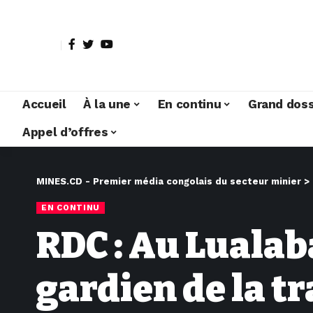
Accueil
À la une
En continu
Grand doss
Appel d’offres
MINES.CD - Premier média congolais du secteur minier
>
EN CONTINU
RDC : Au Lualab
gardien de la t