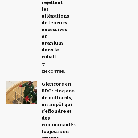
rejettent
les
allégations
de teneurs
excessives
en
uranium
dans le
cobalt
EN CONTINU
Glencore en
RDC : cinq ans
de milliards,
un impôt qui
s’effondre et
des
communautés
toujours en