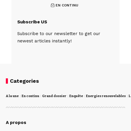
EN CONTINU
Subscribe US
Subscribe to our newsletter to get our
newest articles instantly!
Categories
A la une
En continu
Grand dossier
Enquête
Energies renouvelables
L
A propos