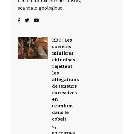
l’actualité minière de la RDC,
scandale géologique.
RDC : Les
sociétés
minières
chinoises
rejettent
les
allégations
de teneurs
excessives
en
uranium
dans le
cobalt
EN CONTINU