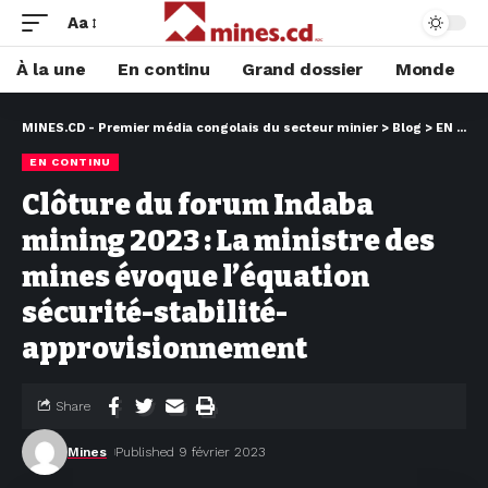
Aa
À la une
En continu
Grand dossier
Monde
MINES.CD - Premier média congolais du secteur minier
>
Blog
>
EN CONTINU
EN CONTINU
Clôture du forum Indaba
mining 2023 : La ministre des
mines évoque l’équation
sécurité-stabilité-
approvisionnement
Share
Mines
Published 9 février 2023