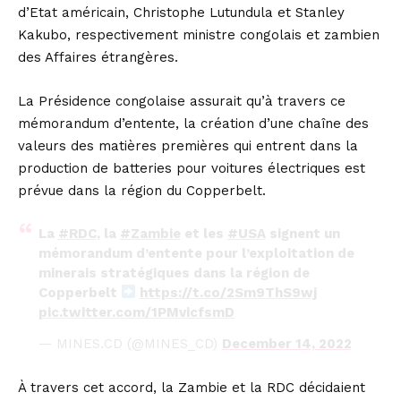
d’Etat américain, Christophe Lutundula et Stanley
Kakubo, respectivement ministre congolais et zambien
des Affaires étrangères.
La Présidence congolaise assurait qu’à travers ce
mémorandum d’entente, la création d’une chaîne des
valeurs des matières premières qui entrent dans la
production de batteries pour voitures électriques est
prévue dans la région du Copperbelt.
La
#RDC
, la
#Zambie
et les
#USA
signent un
mémorandum d’entente pour l’exploitation de
minerais stratégiques dans la région de
Copperbelt
https://t.co/2Sm9ThS9wj
pic.twitter.com/1PMvicfsmD
— MINES.CD (@MINES_CD)
December 14, 2022
À travers cet accord, la Zambie et la RDC décidaient