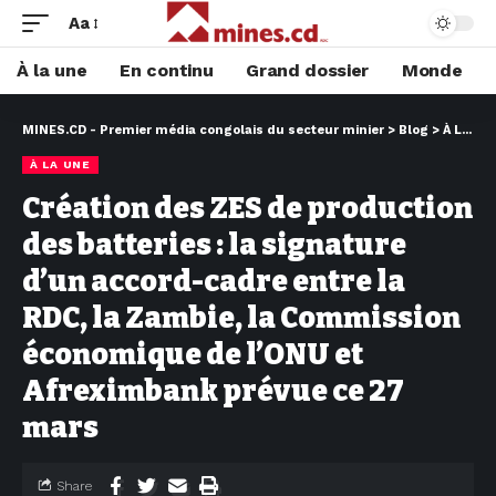
Aa
À la une
En continu
Grand dossier
Monde
MINES.CD - Premier média congolais du secteur minier
>
Blog
>
À LA UNE
À LA UNE
Création des ZES de production
des batteries : la signature
d’un accord-cadre entre la
RDC, la Zambie, la Commission
économique de l’ONU et
Afreximbank prévue ce 27
mars
Share