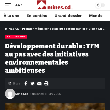
Aa
À la une
En continu
Grand dossier
Monde
MINES.CD - Premier média congolais du secteur minier
>
Blog
>
EN CONTINU
EN CONTINU
Développement durable : TFM
au pas avec des initiatives
environnementales
ambitieuses
Share
Mines.cd
Published 8 juin 2025