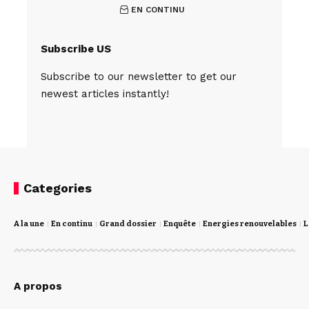
EN CONTINU
Subscribe US
Subscribe to our newsletter to get our
newest articles instantly!
Categories
A la une
En continu
Grand dossier
Enquête
Energies renouvelables
L
A propos