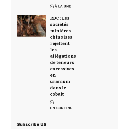
À LA UNE
RDC : Les
sociétés
minières
chinoises
rejettent
les
allégations
de teneurs
excessives
en
uranium
dans le
cobalt
EN CONTINU
Subscribe US