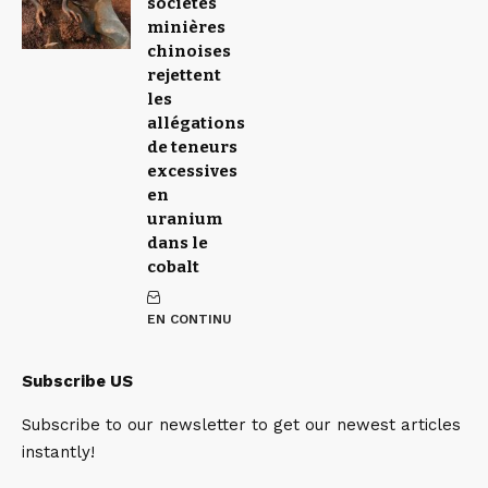
sociétés
minières
chinoises
rejettent
les
allégations
de teneurs
excessives
en
uranium
dans le
cobalt
EN CONTINU
Subscribe US
Subscribe to our newsletter to get our newest articles
instantly!