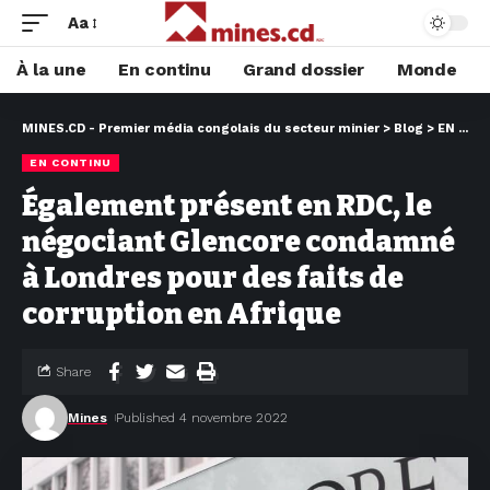
Aa
À la une
En continu
Grand dossier
Monde
MINES.CD - Premier média congolais du secteur minier
>
Blog
>
EN CONTINU
EN CONTINU
Également présent en RDC, le
négociant Glencore condamné
à Londres pour des faits de
corruption en Afrique
Share
Mines
Published 4 novembre 2022