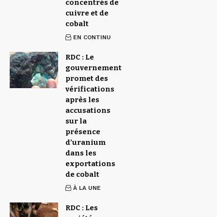
concentrés de
cuivre et de
cobalt
EN CONTINU
RDC : Le
gouvernement
promet des
vérifications
après les
accusations
sur la
présence
d’uranium
dans les
exportations
de cobalt
À LA UNE
RDC : Les