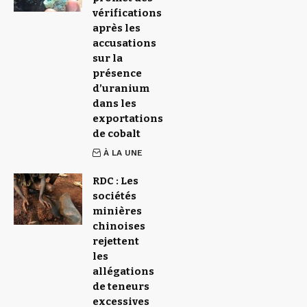
vérifications
après les
accusations
sur la
présence
d’uranium
dans les
exportations
de cobalt
À LA UNE
RDC : Les
sociétés
minières
chinoises
rejettent
les
allégations
de teneurs
excessives