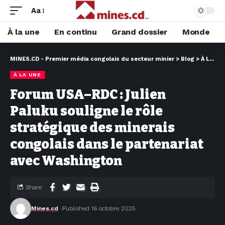
Aa
À la une
En continu
Grand dossier
Monde
MINES.CD - Premier média congolais du secteur minier
>
Blog
>
À LA UNE
À LA UNE
Forum USA–RDC : Julien
Paluku souligne le rôle
stratégique des minerais
congolais dans le partenariat
avec Washington
Share
Mines.cd
Published 16 octobre 2025