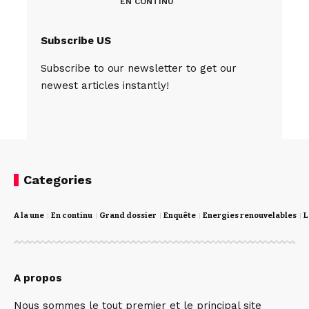
EN CONTINU
Subscribe US
Subscribe to our newsletter to get our
newest articles instantly!
Categories
A la une
En continu
Grand dossier
Enquête
Energies renouvelables
L
A propos
Nous sommes le tout premier et le principal site