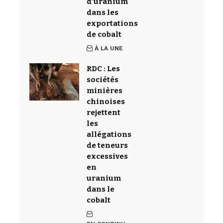
d’uranium
dans les
exportations
de cobalt
À LA UNE
RDC : Les
sociétés
minières
chinoises
rejettent
les
allégations
de teneurs
excessives
en
uranium
dans le
cobalt