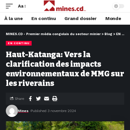
Aa
À la une
En continu
Grand dossier
Monde
MINES.CD - Premier média congolais du secteur minier
>
Blog
>
EN CONTINU
EN CONTINU
Haut-Katanga: Vers la
clarification des impacts
environnementaux de MMG sur
les riverains
Share
Mines
Published 3 novembre 2024