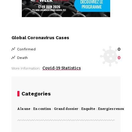
Global Coronavirus Cases
0
Confirmed
0
Death
Covid-19 Statistics
More Information:
Categories
A la une
En continu
Grand dossier
Enquête
Energies renouvela