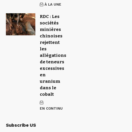
À LA UNE
RDC : Les
sociétés
minières
chinoises
rejettent
les
allégations
de teneurs
excessives
en
uranium
dans le
cobalt
EN CONTINU
Subscribe US